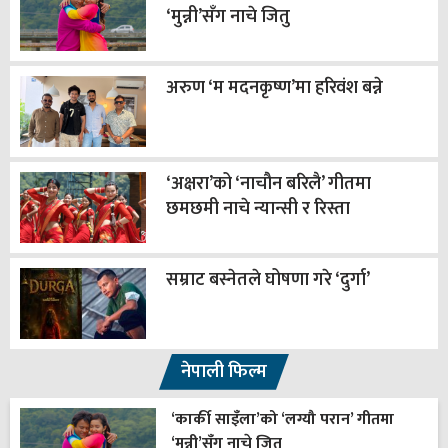
‘मुन्नी’सँग नाचे जितु
अरुण ‘म मदनकृष्ण’मा हरिवंश बन्ने
‘अक्षरा’को ‘नाचौन बरिलै’ गीतमा
छमछमी नाचे न्यान्सी र रिस्ता
सम्राट बस्नेतले घोषणा गरे ‘दुर्गा’
नेपाली फिल्म
‘कार्की साइँला’को ‘लग्यौ परान’ गीतमा
‘मुन्नी’सँग नाचे जितु