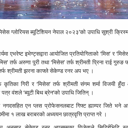
 मिसेस ग्लोरियस ब्युटिशियन नेपाल २०२३’को उपाधि सुश्री क्रिस्म
र्यमा एभरेष्ट इभेण्ट्सद्वारा आयोजित प्रतियोगिताको ‘मिस’ र ‘मिसे
‘मिस’ तर्फ अरुणा पुरी तथा ‘मिसेस’ तर्फ श्रीमती प्रिना राई गुरुङ
तर्फ श्रीमती झरना काफ्ले सेकेण्ड रनर अप भए ।
तर्फ कृतिका गिरी र ‘मिसेस’ तर्फ श्रीमती संगम शर्मा विजयी हु
 पत्र वंशले ‘ब्युटी बिथ ब्रेन’को उपाधि जितिन् ।
 नगदसहित एन प्लस प्रोफेसनलबाट गिफ्ट ह्याम्पर जिते भने अन्
डेमीमा १ लाख बराबरको अध्ययन छात्रवृत्ति प्राप्त गरे ।
न)का अनुसार सेकेण्ड रनर अपसम्मका विजेताले सिटिईभिटि 