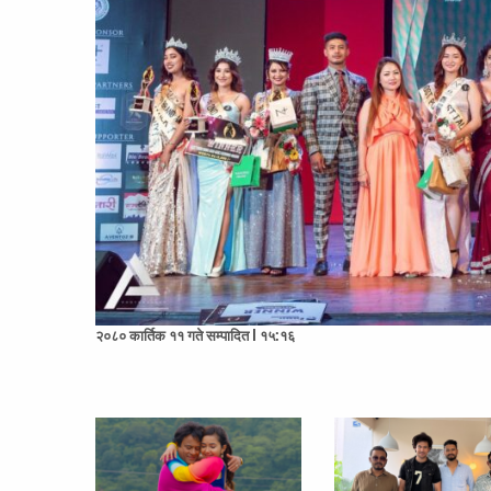
२०८० कार्तिक ११ गते सम्पादित l १५:१६