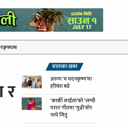
रङ्गमञ्च
साताका खबर
अरुण ‘म मदनकृष्ण’मा
ा र
हरिवंश बन्ने
‘कार्की साइँला’को ‘लग्यौ
परान’ गीतमा ‘मुन्नी’सँग
नाचे जितु