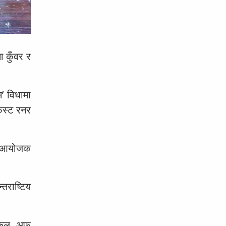
ा कुँवर र
स’ विधामा
 फस्ट रनर
ँदा आयोजक
तराष्टिय
स्कूल अफ