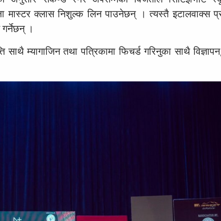
 मास्टर क्लास निशुल्क लिन पाउनेछन् । त्यस्तै इटालवाक्स प
गर्नेछन् ।
्ति साथै म्यागाजिन तथा पत्रिकामा फिचर्ड गरिनुका साथै विज्ञापन