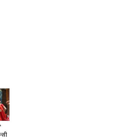
’
न्सी