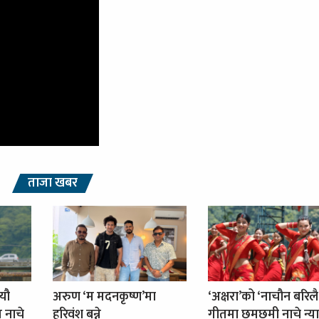
ताजा खबर
्यौ
अरुण ‘म मदनकृष्ण’मा
‘अक्षरा’को ‘नाचौन बरिलै
ग नाचे
हरिवंश बन्ने
गीतमा छमछमी नाचे न्या