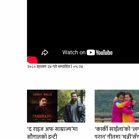
२०८० श्रावण २४ गते सम्पादित l ०५:२४
‘द राइज अफ साम्राज्य’मा
‘कार्की साइँला’को ‘लग
सौगातको इन्ट्री
परान’ गीतमा ‘मुन्नी’सँ