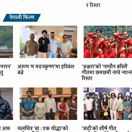
र रिस्ता
नेपाली फिल्म
 परान’
अरुण ‘म मदनकृष्ण’मा हरिवंश
‘अक्षरा’को ‘नाचौन बरिलै’
तु
बन्ने
गीतमा छमछमी नाचे न्यान्स
रिस्ता
इज अफ
चलचित्र ‘बा : एक योद्धा’को
‘जदौ’को शीर्ष गीत