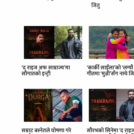
जितु
‘द राइज अफ साम्राज्य’मा
‘कार्की साइँला’को ‘लग्यौ
सौगातको इन्ट्री
गीतमा ‘मुन्नी’सँग नाचे जि
सम्राट बस्नेतले घोषणा गरे
सौरभको सिनेमा ‘द रा