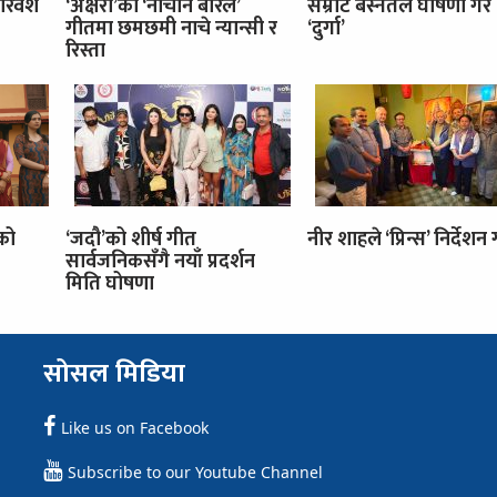
रिवंश
‘अक्षरा’को ‘नाचौन बरिलै’
सम्राट बस्नेतले घोषणा गरे
गीतमा छमछमी नाचे न्यान्सी र
‘दुर्गा’
रिस्ता
’को
‘जदौ’को शीर्ष गीत
नीर शाहले ‘प्रिन्स’ निर्देशन गर
सार्वजनिकसँगै नयाँ प्रदर्शन
मिति घोषणा
सोसल मिडिया
Like us on Facebook
Subscribe to our Youtube Channel