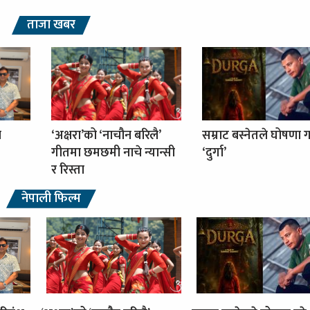
ताजा खबर
ा
‘अक्षरा’को ‘नाचौन बरिलै’
सम्राट बस्नेतले घोषणा ग
गीतमा छमछमी नाचे न्यान्सी
‘दुर्गा’
र रिस्ता
नेपाली फिल्म