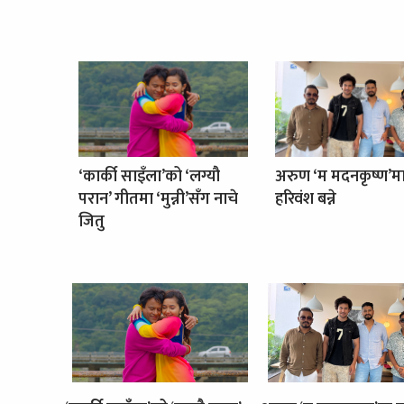
‘कार्की साइँला’को ‘लग्यौ
अरुण ‘म मदनकृष्ण’म
परान’ गीतमा ‘मुन्नी’सँग नाचे
हरिवंश बन्ने
जितु