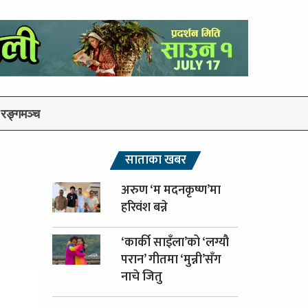
रङ्गमञ्च
साताका खबर
अरुण ‘म मदनकृष्ण’मा
हरिवंश बन्ने
‘कार्की साइँला’को ‘लग्यौ
परान’ गीतमा ‘मुन्नी’सँग
नाचे जितु