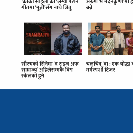
‘कार्की साइँला’को ‘लग्यौ परान’
अरुण ‘म मदनकृष्ण’मा ह
गीतमा ‘मुन्नी’सँग नाचे जितु
बन्ने
सौरभको सिनेमा ‘द राइज अफ
चलचित्र ‘बा : एक योद्धा
साम्राज्य’ अहिलेसम्मकै बिग
मर्मस्पर्शी टिजर
स्केलको हुने