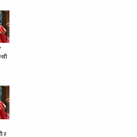
’
न्सी
ी र