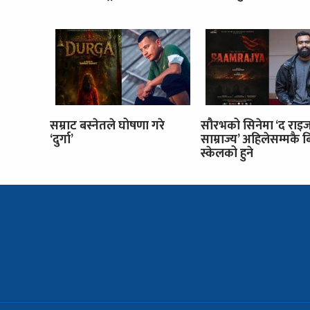
सम्राट बस्नेतले घोषणा गरे
सौरभको सिनेमा ‘द रा
‘दुर्गा’
साम्राज्य’ अहिलेसम्मकै 
स्केलको हुने