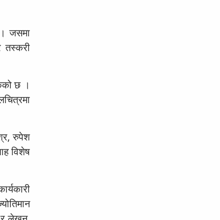
छ । जसमा
र तस्करी
केको छ ।
चलचित्रमा
्र, रुपेश
ाह विशेष
कार्यकारी
ज्योतिमान
 र लेखन,