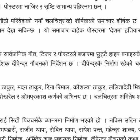
 पोस्टरमा नाजिर र सृष्टि सामान्य पहिरनमा छन् ।
ा अनौठो परिवेशको नयाँ चलचित्र’को शीर्षकको समाचार शीर्षक 
ाम देख्न सकिन्छ । यो समाचार बाहेक पोस्टरमा ‘देशमा हतिया
 सार्वजनिक गीत, टिजर र पोस्टरले बजारमा छुट्टै हाइप बनाइस
शक दीपेन्द्र गौचनको निर्देशन छ । दीपेन्द्रकै निर्माण रहेको 
यण ठाकुर, मदन ठाकुर, रिना रिमाल, कौशल्या ठाकुर, ललितादेवी मिश
जुन पोखरेल र ओमप्रकाश कर्णको अभिनय छ । चलचित्रमा अमितेष श
ट्राई सिटी पिक्चर्सकै व्यानरमा निर्माण भएको हो । नकिम उद्दिन 
्डारी, राजीव थापा, रोबिन थापा, राधेश पन्त, महेन्द्र शाक्य, 
ी निर्माता, अमितेष शाह सहायक निर्माता, दीपेन्द्र गौचनको कथा