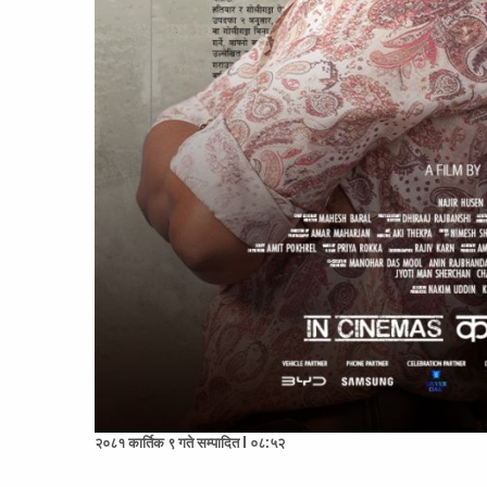
२०८१ कार्तिक ९ गते सम्पादित l ०८:५२