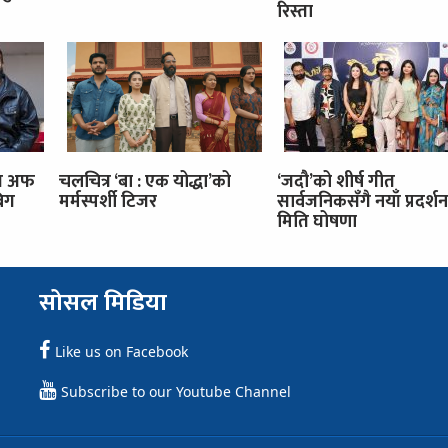
रिस्ता
इज अफ
चलचित्र ‘बा : एक योद्धा’को
‘जदौ’को शीर्ष गीत
बिग
मर्मस्पर्शी टिजर
सार्वजनिकसँगै नयाँ प्रदर्शन
मिति घोषणा
सोसल मिडिया
Like us on Facebook
Subscribe to our Youtube Channel