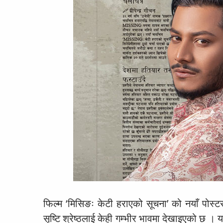
फिल्म ‘मिसिङः केटी हराएको सूचना’ को नयाँ पोस्ट
सृष्टि श्रेष्ठलाई केही गम्भीर भावमा देखाइएको छ 