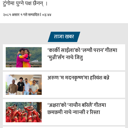
टुंगोमा पुग्ने पक्ष छैनन् ।
२०८१ असार १ गते सम्पादित l ०३:४४
ताजा खबर
‘कार्की साइँला’को ‘लग्यौ परान’ गीतमा
‘मुन्नी’सँग नाचे जितु
अरुण ‘म मदनकृष्ण’मा हरिवंश बन्ने
‘अक्षरा’को ‘नाचौन बरिलै’ गीतमा
छमछमी नाचे न्यान्सी र रिस्ता