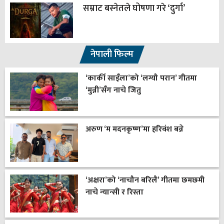
सम्राट बस्नेतले घोषणा गरे ‘दुर्गा’
नेपाली फिल्म
‘कार्की साइँला’को ‘लग्यौ परान’ गीतमा
‘मुन्नी’सँग नाचे जितु
अरुण ‘म मदनकृष्ण’मा हरिवंश बन्ने
‘अक्षरा’को ‘नाचौन बरिलै’ गीतमा छमछमी
नाचे न्यान्सी र रिस्ता