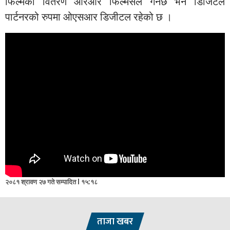
फिल्मको वितरण आरआर फिल्मसले गर्नेछ भने डिजिटल
पार्टनरको रुपमा ओएसआर डिजीटल रहेको छ ।
२०८१ श्रावण २७ गते सम्पादित l १५:१८
ताजा खबर