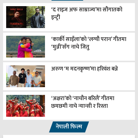
‘द राइज अफ साम्राज्य’मा सौगातको
इन्ट्री
‘कार्की साइँला’को ‘लग्यौ परान’ गीतमा
‘मुन्नी’सँग नाचे जितु
अरुण ‘म मदनकृष्ण’मा हरिवंश बन्ने
‘अक्षरा’को ‘नाचौन बरिलै’ गीतमा
छमछमी नाचे न्यान्सी र रिस्ता
नेपाली फिल्म