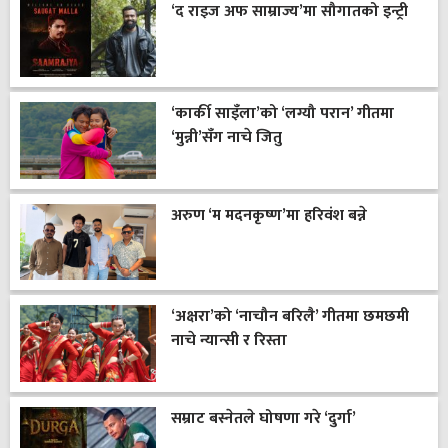
‘द राइज अफ साम्राज्य’मा सौगातको इन्ट्री
‘कार्की साइँला’को ‘लग्यौ परान’ गीतमा
‘मुन्नी’सँग नाचे जितु
अरुण ‘म मदनकृष्ण’मा हरिवंश बन्ने
‘अक्षरा’को ‘नाचौन बरिलै’ गीतमा छमछमी
नाचे न्यान्सी र रिस्ता
सम्राट बस्नेतले घोषणा गरे ‘दुर्गा’