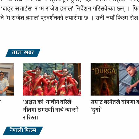
बाह्र सत्ताईस’ र ‘म राजेश हमाल’ निर्देशन गरिसकेका छन् । फिल
ने ‘म राजेश हमाल’ प्रदर्शनको तयारीमा छ । उनी नयाँ फिल्म रोल
ताजा खबर
ा
‘अक्षरा’को ‘नाचौन बरिलै’
सम्राट बस्नेतले घोषणा ग
गीतमा छमछमी नाचे न्यान्सी
‘दुर्गा’
र रिस्ता
नेपाली फिल्म