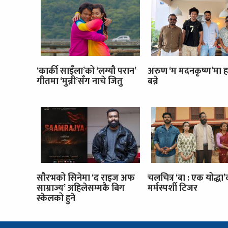
‘कार्की साइँला’को ‘लग्यौ परान’
अरुण ‘म मदनकृष्ण’मा ह
गीतमा ‘मुन्नी’सँग नाचे जितु
बन्ने
सौरभको सिनेमा ‘द राइज अफ
चलचित्र ‘बा : एक योद्धा
साम्राज्य’ अहिलेसम्मकै बिग
मर्मस्पर्शी टिजर
स्केलको हुने