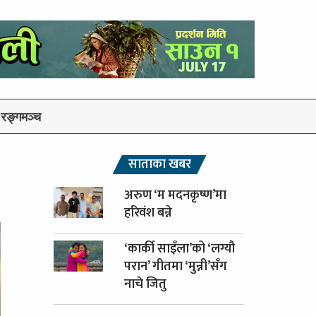
रङ्गमञ्च
साताका खबर
अरुण ‘म मदनकृष्ण’मा
हरिवंश बन्ने
‘कार्की साइँला’को ‘लग्यौ
परान’ गीतमा ‘मुन्नी’सँग
नाचे जितु