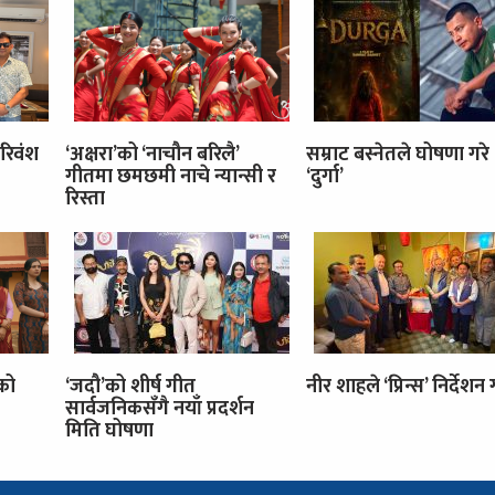
रिवंश
‘अक्षरा’को ‘नाचौन बरिलै’
सम्राट बस्नेतले घोषणा गरे
गीतमा छमछमी नाचे न्यान्सी र
‘दुर्गा’
रिस्ता
’को
‘जदौ’को शीर्ष गीत
नीर शाहले ‘प्रिन्स’ निर्देशन गर
सार्वजनिकसँगै नयाँ प्रदर्शन
मिति घोषणा