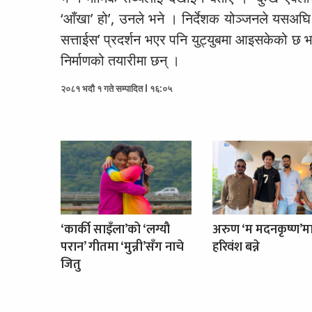
‘आँखा’ हो’, उनले भने । निर्देशक योञ्जनले यसअघि ‘
सत्ताईस’ प्रदर्शन भएर पनि युट्युबमा आइसकेको छ भ
निर्माणको तयारीमा छन् ।
२०८१ भदौ १ गते सम्पादित l १६:०५
‘कार्की साइँला’को ‘लग्यौ
अरुण ‘म मदनकृष्ण’म
परान’ गीतमा ‘मुन्नी’सँग नाचे
हरिवंश बन्ने
जितु