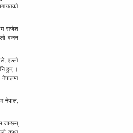
ीलगायतको
 ‘म राजेश
किलो वजन
ले, एल्लो
ि हुन् ।
 नेपालमा
रम नेपाल,
म जान्छन्
ाइलो कथा