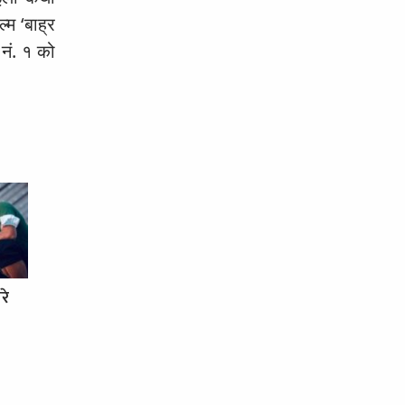
्म ‘बाह्र
 नं. १ को
रे