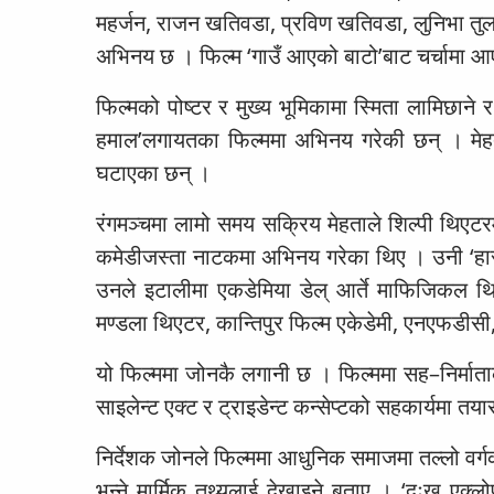
महर्जन, राजन खतिवडा, प्रविण खतिवडा, लुनिभा तुल
अभिनय छ । फिल्म ‘गाउँ आएको बाटो’बाट चर्चामा
फिल्मको पोष्टर र मुख्य भूमिकामा स्मिता लामिछाने 
हमाल’लगायतका फिल्ममा अभिनय गरेकी छन् । मेहत
घटाएका छन् ।
रंगमञ्चमा लामो समय सक्रिय मेहताले शिल्पी थिएटरमा
कमेडीजस्ता नाटकमा अभिनय गरेका थिए । उनी ‘हारज
उनले इटालीमा एकडेमिया डेल् आर्ते माफिजिकल थिए
मण्डला थिएटर, कान्तिपुर फिल्म एकेडेमी, एनएफडी
यो फिल्ममा जोनकै लगानी छ । फिल्ममा सह–निर्माताका
साइलेन्ट एक्ट र ट्राइडेन्ट कन्सेप्टको सहकार्यमा
निर्देशक जोनले फिल्ममा आधुनिक समाजमा तल्लो वर्ग
भन्ने मार्मिक तथ्यलाई देखाइने बताए । ‘दुःख एक्