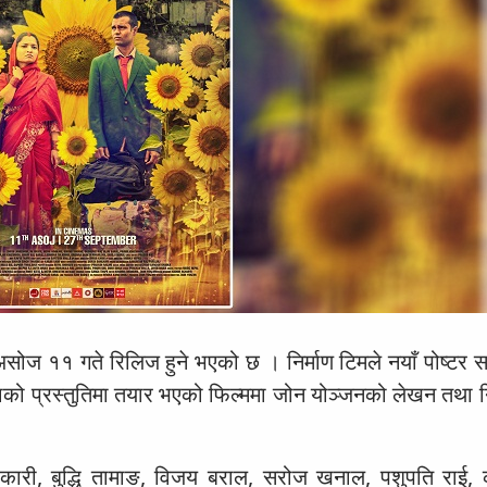
असोज ११ गते रिलिज हुने भएको छ । निर्माण टिमले नयाँ पोष्टर स
नेमाको प्रस्तुतिमा तयार भएको फिल्ममा जोन योञ्जनको लेखन तथा न
िकारी, बुद्धि तामाङ, विजय बराल, सरोज खनाल, पशुपति राई, क