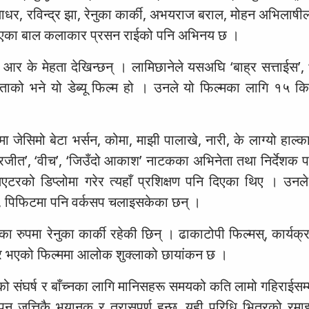
ाधर, रविन्द्र झा, रेनुका कार्की, अभयराज बराल, मोहन अभिलाष
 आएका बाल कलाकार प्रसन राईको पनि अभिनय छ ।
र आर के मेहता देखिन्छन् । लामिछानेले यसअघि ‘बाह्र सत्ताईस’,
ाको भने यो डेब्यू फिल्म हो । उनले यो फिल्मका लागि १५ 
 जेसिमो बेटा भर्सन, कोमा, माझी पालाखे, नारी, के लाग्यो हाल्का
ीत’, ‘वीच’, ‘जिउँदो आकाश’ नाटकका अभिनेता तथा निर्देशक पन
टरको डिप्लोमा गरेर त्यहाँ प्रशिक्षण पनि दिएका थिए । उनले
सी, पिफिटमा पनि वर्कसप चलाइसकेका छन् ।
 रुपमा रेनुका कार्की रहेकी छिन् । ढाकाटोपी फिल्मस्, कार्यक्
 तयार भएको फिल्ममा आलोक शुक्लाको छायांकन छ ।
को संघर्ष र बाँच्नका लागि मानिसहरू समयको कति लामो गहिराईसम्
लोपन जत्तिकै भयानक र त्रासपूर्ण हुन्छ, यही परिधि भित्रको रम