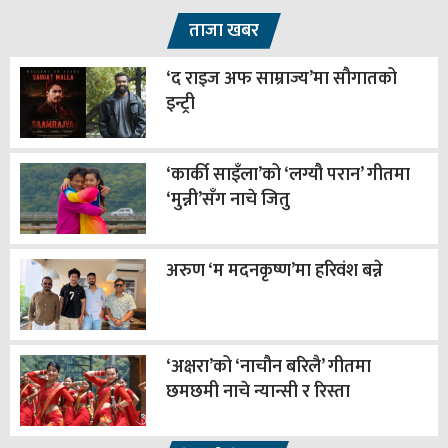
ताजा खबर
‘द राइज अफ साम्राज्य’मा सौगातको
इन्ट्री
‘कार्की साइँला’को ‘लग्यौ परान’ गीतमा
‘मुन्नी’सँग नाचे जितु
अरुण ‘म मदनकृष्ण’मा हरिवंश बन्ने
‘अक्षरा’को ‘नाचौन बरिलै’ गीतमा
छमछमी नाचे न्यान्सी र रिस्ता