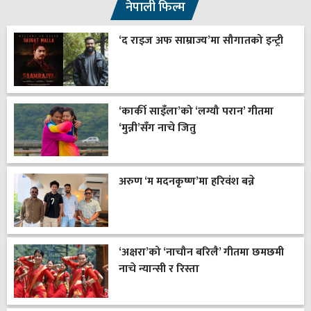
नेपाली फिल्म
‘द राइज अफ साम्राज्य’मा सौगातको इन्ट्री
‘कार्की साइँला’को ‘लग्यौ परान’ गीतमा
‘मुन्नी’सँग नाचे जितु
अरुण ‘म मदनकृष्ण’मा हरिवंश बन्ने
‘अक्षरा’को ‘नाचौन बरिलै’ गीतमा छमछमी
नाचे न्यान्सी र रिस्ता