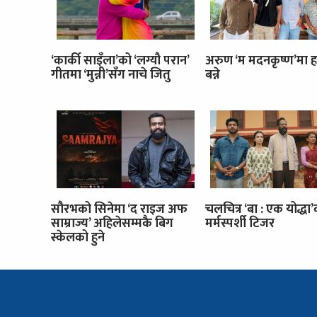
‘कार्की साइँला’को ‘लग्यौ परान’
अरुण ‘म मदनकृष्ण’मा ह
गीतमा ‘मुन्नी’सँग नाचे जितु
बन्ने
सौरभको सिनेमा ‘द राइज अफ
चलचित्र ‘बा : एक योद्धा
साम्राज्य’ अहिलेसम्मकै बिग
मर्मस्पर्शी टिजर
स्केलको हुने