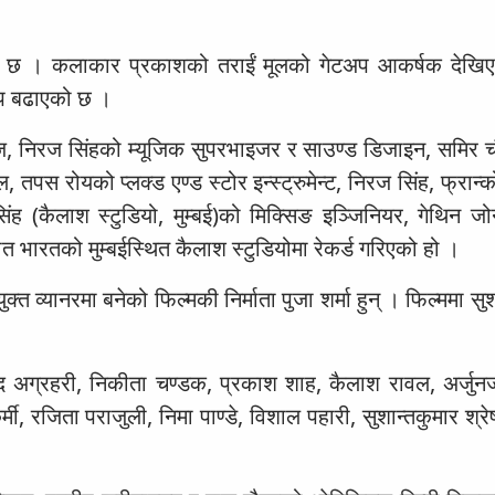
इएको छ । कलाकार प्रकाशको तराईं मूलको गेटअप आकर्षक देख
इप बढाएको छ ।
्ज, निरज सिंहको म्यूजिक सुपरभाइजर र साउण्ड डिजाइन, समिर च
ल, तपस रोयको प्लक्ड एण्ड स्टोर इन्स्ट्रुमेन्ट, निरज सिंह, फ्रान्
ंह (कैलाश स्टुडियो, मुम्बई)को मिक्सिङ इञ्जिनियर, गेथिन ज
ीत भारतको मुम्बईस्थित कैलाश स्टुडियोमा रेकर्ड गरिएको हो ।
ुक्त व्यानरमा बनेको फिल्मकी निर्माता पुजा शर्मा हुन् । फिल्ममा 
रमोद अग्रहरी, निकीता चण्डक, प्रकाश शाह, कैलाश रावल, अर्जुनज
ी, रजिता पराजुली, निमा पाण्डे, विशाल पहारी, सुशान्तकुमार श्रेष