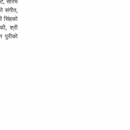
्ट, सौरभ
ो संगीत,
ी सिंहको
फी, श्री
न पुरीको