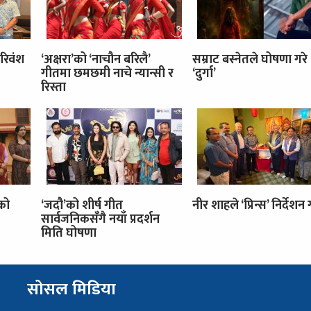
रिवंश
‘अक्षरा’को ‘नाचौन बरिलै’
सम्राट बस्नेतले घोषणा गरे
गीतमा छमछमी नाचे न्यान्सी र
‘दुर्गा’
रिस्ता
’को
‘जदौ’को शीर्ष गीत
नीर शाहले ‘प्रिन्स’ निर्देशन गर
सार्वजनिकसँगै नयाँ प्रदर्शन
मिति घोषणा
सोसल मिडिया