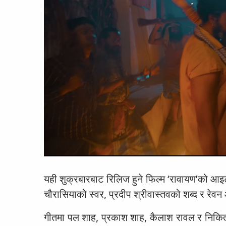
यही शुक्रबारबाट रिलिज हुने फिल्म ‘रावायण’को आ
चौरासियाको स्वर, प्रदीप श्रीवास्तवको शब्द र रेव
गीतमा पल शाह, प्रकाश शाह, कैलाश रावल र निकिता