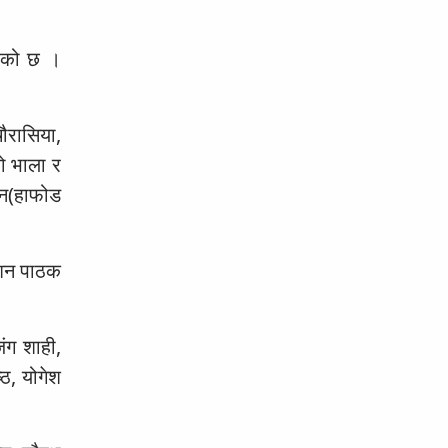
िएको छ ।
ौरासिया,
को भाला र
ोन(हाफोड
सुशन पाठक
ंग शाही,
्ठ, योगेश