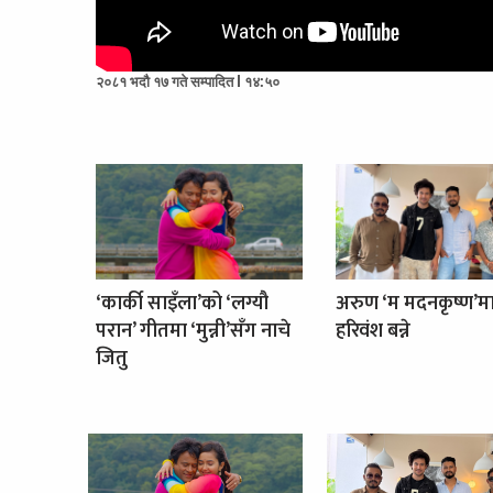
२०८१ भदौ १७ गते सम्पादित l १४:५०
‘कार्की साइँला’को ‘लग्यौ
अरुण ‘म मदनकृष्ण’म
परान’ गीतमा ‘मुन्नी’सँग नाचे
हरिवंश बन्ने
जितु