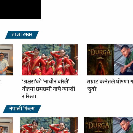
ताजा खबर
ा
‘अक्षरा’को ‘नाचौन बरिलै’
सम्राट बस्नेतले घोषणा ग
गीतमा छमछमी नाचे न्यान्सी
‘दुर्गा’
र रिस्ता
नेपाली फिल्म