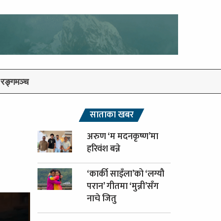
रङ्गमञ्च
साताका खबर
अरुण ‘म मदनकृष्ण’मा
हरिवंश बन्ने
‘कार्की साइँला’को ‘लग्यौ
परान’ गीतमा ‘मुन्नी’सँग
नाचे जितु