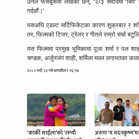
उनले फेसबुकमा लेखेकी छन्, ‘२/३ संवादमा ‘बिप’ र
गर्दछौं।’
यसअघि एडल्ट सर्टिफिकेटका कारण शुक्रबार र शनिबा
तर, फिल्मको टिजर, ट्रेलर र गीतले राम्रो चर्चा ब
यस फिल्ममा प्रमुख भूमिकामा पूजा शर्मा र पल शाह
चण्डक, अर्जुनजंग शाही, शर्मिला मल्ल लगायतका 
२०८१ भदौ २३ गते सम्पादित l १६:१७
‘कार्की साइँला’को ‘लग्यौ
अरुण ‘म मदनकृष्ण’म