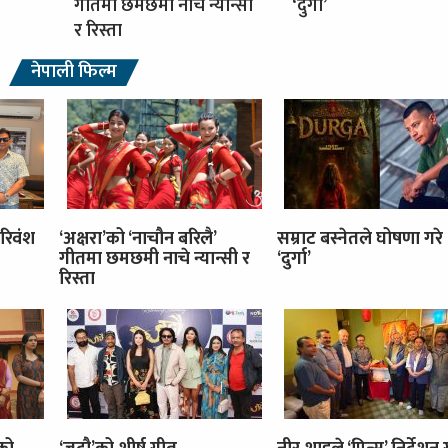
गीतमा छमछमी नाचे न्यान्सी
‘दुर्गा’
र रिस्ता
नेपाली फिल्म
रिवंश
‘अक्षरा’को ‘नाचौन बरिलै’
सम्राट बस्नेतले घोषणा गरे
गीतमा छमछमी नाचे न्यान्सी र
‘दुर्गा’
रिस्ता