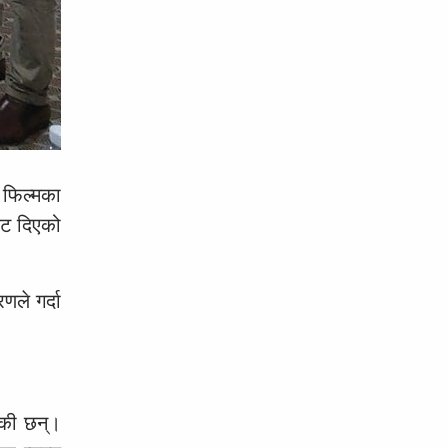
 फिल्मका
केट दिएको
णले गर्दा
िएकी छन्।