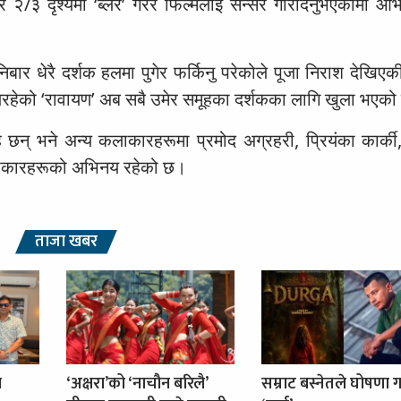
 २/३ दृश्यमा ‘ब्लर’ गरेर फिल्मलाई सेन्सर गरिदिनुभएकोमा आभा
र धेरै दर्शक हलमा पुगेर फर्किनु परेकोले पूजा निराश देखिएक
टुलिरहेको ‘रावायण’ अब सबै उमेर समूहका दर्शकका लागि खुला भएक
 छन् भने अन्य कलाकारहरूमा प्रमोद अग्रहरी, प्रियंका कार्की
कलाकारहरूको अभिनय रहेको छ।
ताजा खबर
ा
‘अक्षरा’को ‘नाचौन बरिलै’
सम्राट बस्नेतले घोषणा ग