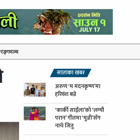
रङ्गमञ्च
ो
साताका खबर
अरुण ‘म मदनकृष्ण’मा
हरिवंश बन्ने
‘कार्की साइँला’को ‘लग्यौ
परान’ गीतमा ‘मुन्नी’सँग
नाचे जितु