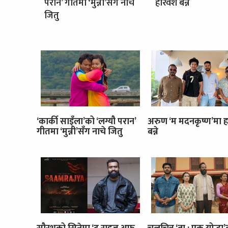
परान’ गीतमा ‘मुन्नी’सँग नाचे
हरिवंश बन्ने
जितु
‘कार्की साइँला’को ‘लग्यौ परान’
अरुण ‘म मदनकृष्ण’मा ह
गीतमा ‘मुन्नी’सँग नाचे जितु
बन्ने