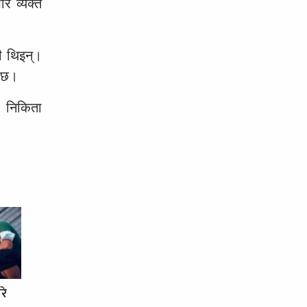
र व्यक्त
ी थिइन्।
ो छ।
, निकिता
रे