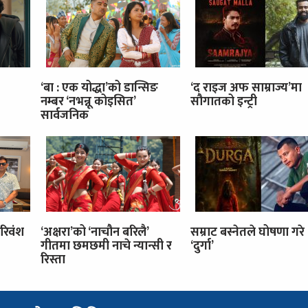
‘बा : एक योद्धा’को डान्सिङ
‘द राइज अफ साम्राज्य’मा
नम्बर ‘नभन्नू कोइसित’
सौगातको इन्ट्री
सार्वजनिक
रिवंश
‘अक्षरा’को ‘नाचौन बरिलै’
सम्राट बस्नेतले घोषणा गरे
गीतमा छमछमी नाचे न्यान्सी र
‘दुर्गा’
रिस्ता