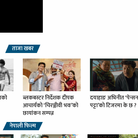
ताजा खबर
्पको
ब्लकबस्टर निर्देशक दीपक
दयाहाङ अभिनीत ‘पेन्स
आचार्यको ‘चिरञ्जीवी भवः’को
पट्टा’को टिजरमा के छ ?
छायांकन सम्पन्न
नेपाली फिल्म