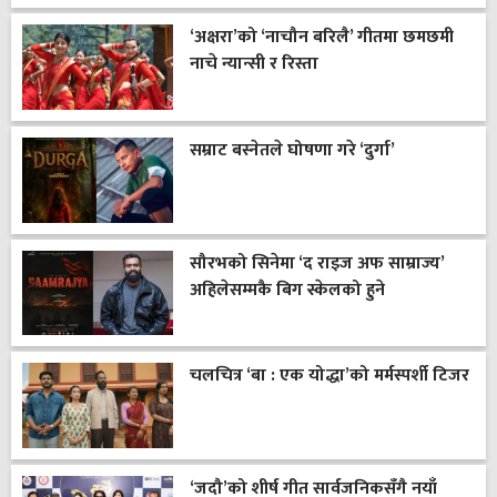
‘अक्षरा’को ‘नाचौन बरिलै’ गीतमा छमछमी
नाचे न्यान्सी र रिस्ता
सम्राट बस्नेतले घोषणा गरे ‘दुर्गा’
सौरभको सिनेमा ‘द राइज अफ साम्राज्य’
अहिलेसम्मकै बिग स्केलको हुने
चलचित्र ‘बा : एक योद्धा’को मर्मस्पर्शी टिजर
‘जदौ’को शीर्ष गीत सार्वजनिकसँगै नयाँ