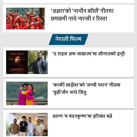
‘अक्षरा’को ‘नाचौन बरिलै’ गीतमा
छमछमी नाचे न्यान्सी र रिस्ता
नेपाली फिल्म
‘द राइज अफ साम्राज्य’मा सौगातको इन्ट्री
‘कार्की साइँला’को ‘लग्यौ परान’ गीतमा
‘मुन्नी’सँग नाचे जितु
अरुण ‘म मदनकृष्ण’मा हरिवंश बन्ने