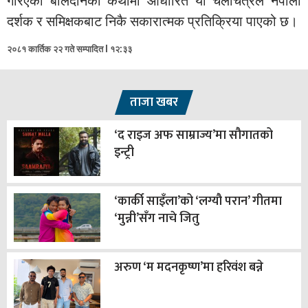
गरिएको बलिदानको कथामा आधारित यो चलचित्रले नेपाली
दर्शक र समिक्षकबाट निकै सकारात्मक प्रतिक्रिया पाएको छ।
२०८१ कार्तिक २२ गते सम्पादित l १२:३३
ताजा खबर
‘द राइज अफ साम्राज्य’मा सौगातको
इन्ट्री
‘कार्की साइँला’को ‘लग्यौ परान’ गीतमा
‘मुन्नी’सँग नाचे जितु
अरुण ‘म मदनकृष्ण’मा हरिवंश बन्ने