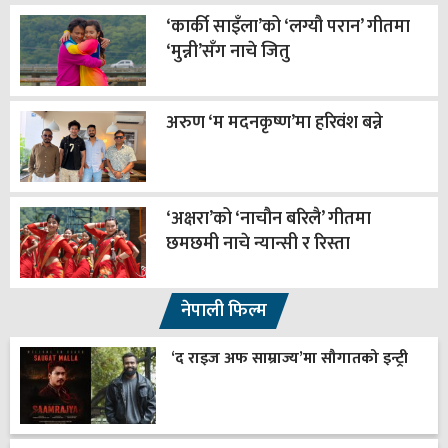
‘कार्की साइँला’को ‘लग्यौ परान’ गीतमा
‘मुन्नी’सँग नाचे जितु
अरुण ‘म मदनकृष्ण’मा हरिवंश बन्ने
‘अक्षरा’को ‘नाचौन बरिलै’ गीतमा
छमछमी नाचे न्यान्सी र रिस्ता
नेपाली फिल्म
‘द राइज अफ साम्राज्य’मा सौगातको इन्ट्री