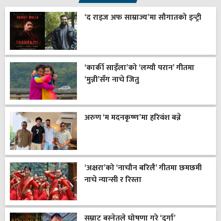
‘द राइज अफ साम्राज्य’मा सौगातको इन्ट्री
‘कार्की साइँला’को ‘लग्यौ परान’ गीतमा
‘मुन्नी’सँग नाचे जितु
अरुण ‘म मदनकृष्ण’मा हरिवंश बन्ने
‘अक्षरा’को ‘नाचौन बरिलै’ गीतमा छमछमी
नाचे न्यान्सी र रिस्ता
सम्राट बस्नेतले घोषणा गरे ‘दुर्गा’