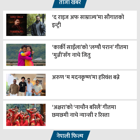
ताजा खबर
‘द राइज अफ साम्राज्य’मा सौगातको
इन्ट्री
‘कार्की साइँला’को ‘लग्यौ परान’ गीतमा
‘मुन्नी’सँग नाचे जितु
अरुण ‘म मदनकृष्ण’मा हरिवंश बन्ने
‘अक्षरा’को ‘नाचौन बरिलै’ गीतमा
छमछमी नाचे न्यान्सी र रिस्ता
नेपाली फिल्म