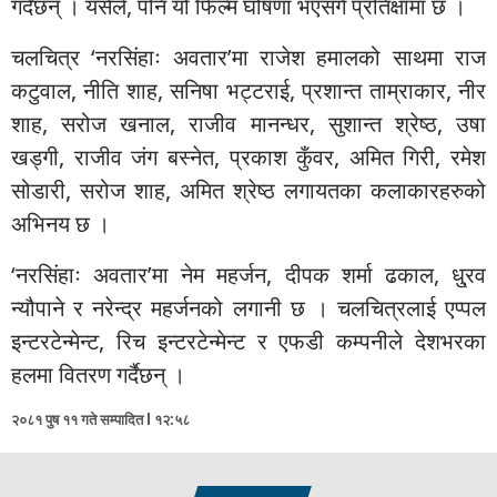
गर्दैछन् । यसैले, पनि यो फिल्म घोषणा भएसँगै प्रतिक्षामा छ ।
चलचित्र ‘नरसिंहाः अवतार’मा राजेश हमालको साथमा राज
कटुवाल, नीति शाह, सनिषा भट्टराई, प्रशान्त ताम्राकार, नीर
शाह, सरोज खनाल, राजीव मानन्धर, सुशान्त श्रेष्ठ, उषा
खड्गी, राजीव जंग बस्नेत, प्रकाश कुँवर, अमित गिरी, रमेश
सोडारी, सरोज शाह, अमित श्रेष्ठ लगायतका कलाकारहरुको
अभिनय छ ।
‘नरसिंहाः अवतार’मा नेम महर्जन, दीपक शर्मा ढकाल, धु्रव
न्यौपाने र नरेन्द्र महर्जनको लगानी छ । चलचित्रलाई एप्पल
इन्टरटेन्मेन्ट, रिच इन्टरटेन्मेन्ट र एफडी कम्पनीले देशभरका
हलमा वितरण गर्दैछन् ।
२०८१ पुष ११ गते सम्पादित l १२:५८