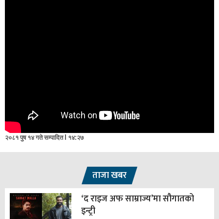
२०८१ पुष १४ गते सम्पादित l १४:२७
ताजा खबर
‘द राइज अफ साम्राज्य’मा सौगातको
इन्ट्री