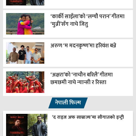
‘कार्की साइँला’को ‘लग्यौ परान’ गीतमा
‘मुन्नी’सँग नाचे जितु
अरुण ‘म मदनकृष्ण’मा हरिवंश बन्ने
‘अक्षरा’को ‘नाचौन बरिलै’ गीतमा
छमछमी नाचे न्यान्सी र रिस्ता
नेपाली फिल्म
‘द राइज अफ साम्राज्य’मा सौगातको इन्ट्री