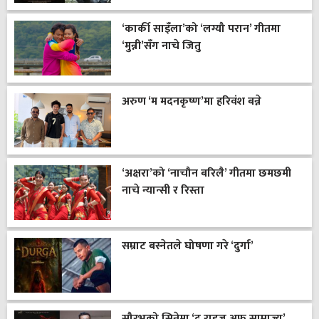
‘कार्की साइँला’को ‘लग्यौ परान’ गीतमा
‘मुन्नी’सँग नाचे जितु
अरुण ‘म मदनकृष्ण’मा हरिवंश बन्ने
‘अक्षरा’को ‘नाचौन बरिलै’ गीतमा छमछमी
नाचे न्यान्सी र रिस्ता
सम्राट बस्नेतले घोषणा गरे ‘दुर्गा’
सौरभको सिनेमा ‘द राइज अफ साम्राज्य’