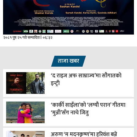
२०८१ पुष २५ गते सम्पादित l ०६:३२
ताजा खबर
‘द राइज अफ साम्राज्य’मा सौगातको
इन्ट्री
‘कार्की साइँला’को ‘लग्यौ परान’ गीतमा
‘मुन्नी’सँग नाचे जितु
अरुण ‘म मदनकृष्ण’मा हरिवंश बन्ने