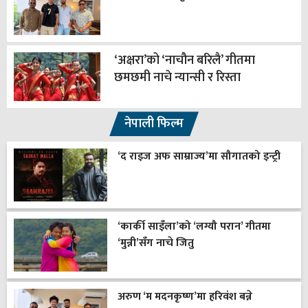
‘अक्षरा’को ‘नाचौन बरिलै’ गीतमा
छमछमी नाचे न्यान्सी र रिस्ता
नेपाली फिल्म
‘द राइज अफ साम्राज्य’मा सौगातको इन्ट्री
‘कार्की साइँला’को ‘लग्यौ परान’ गीतमा
‘मुन्नी’सँग नाचे जितु
अरुण ‘म मदनकृष्ण’मा हरिवंश बन्ने