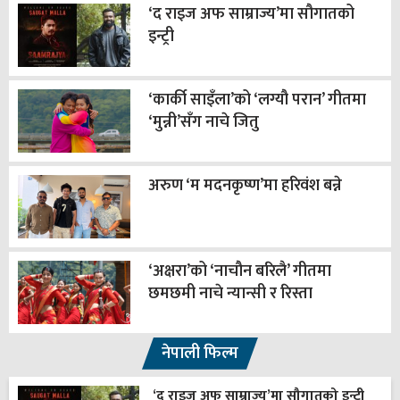
‘द राइज अफ साम्राज्य’मा सौगातको
इन्ट्री
‘कार्की साइँला’को ‘लग्यौ परान’ गीतमा
‘मुन्नी’सँग नाचे जितु
अरुण ‘म मदनकृष्ण’मा हरिवंश बन्ने
‘अक्षरा’को ‘नाचौन बरिलै’ गीतमा
छमछमी नाचे न्यान्सी र रिस्ता
नेपाली फिल्म
‘द राइज अफ साम्राज्य’मा सौगातको इन्ट्री