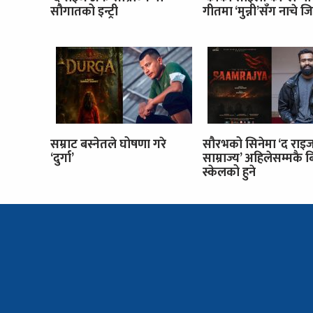
सौगातको इन्ट्री
गीतमा ‘मुन्नी’सँग नाचे जि
सम्राट बस्नेतले घोषणा गरे
सौरभको सिनेमा ‘द रा
‘दुर्गा’
साम्राज्य’ अहिलेसम्मकै 
स्केलको हुने