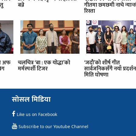
तु
बन्ने
गीतमा छमछमी नाचे न्यान्स
रिस्ता
इज अफ
चलचित्र ‘बा : एक योद्धा’को
‘जदौ’को शीर्ष गीत
बिग
मर्मस्पर्शी टिजर
सार्वजनिकसँगै नयाँ प्रदर्शन
मिति घोषणा
सोसल मिडिया
Like us on Facebook
Subscribe to our Youtube Channel