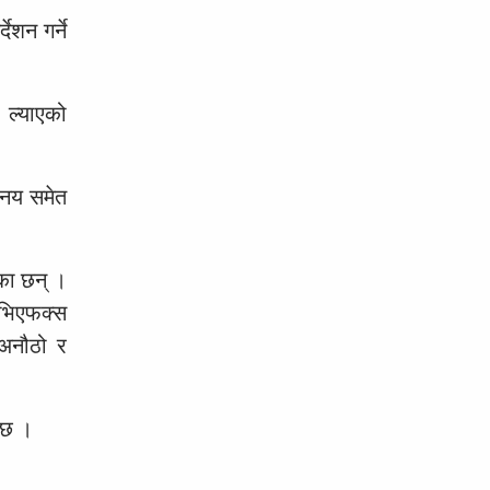
ेशन गर्ने
 ल्याएको
िनय समेत
ेका छन् ।
 भिएफक्स
 अनौठो र
ो छ ।