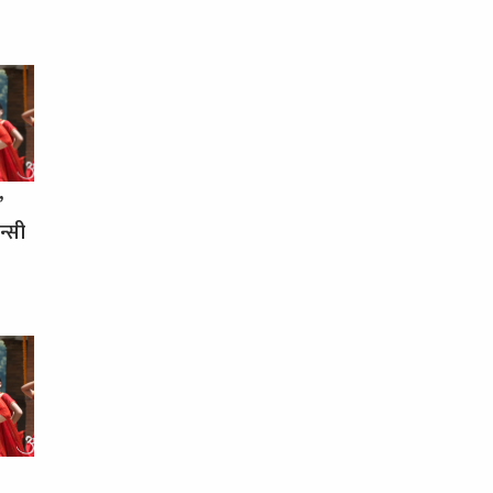
’
न्सी