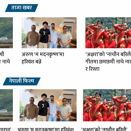
ताजा खबर
्यौ
अरुण ‘म मदनकृष्ण’मा
‘अक्षरा’को ‘नाचौन बरिलै
ग नाचे
हरिवंश बन्ने
गीतमा छमछमी नाचे न्या
र रिस्ता
नेपाली फिल्म
 परान’
अरुण ‘म मदनकृष्ण’मा हरिवंश
‘अक्षरा’को ‘नाचौन बरिलै’