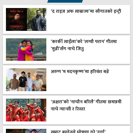
‘द राइज अफ साम्राज्य’मा सौगातको इन्ट्री
‘कार्की साइँला’को ‘लग्यौ परान’ गीतमा
‘मुन्नी’सँग नाचे जितु
अरुण ‘म मदनकृष्ण’मा हरिवंश बन्ने
‘अक्षरा’को ‘नाचौन बरिलै’ गीतमा छमछमी
नाचे न्यान्सी र रिस्ता
सम्राट बस्नेतले घोषणा गरे ‘दुर्गा’