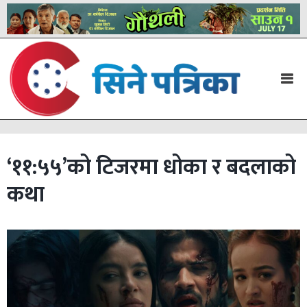
‘११:५५’को टिजरमा धोका र बदलाको
कथा