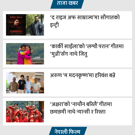
ताजा खबर
‘द राइज अफ साम्राज्य’मा सौगातको
इन्ट्री
‘कार्की साइँला’को ‘लग्यौ परान’ गीतमा
‘मुन्नी’सँग नाचे जितु
अरुण ‘म मदनकृष्ण’मा हरिवंश बन्ने
‘अक्षरा’को ‘नाचौन बरिलै’ गीतमा
छमछमी नाचे न्यान्सी र रिस्ता
नेपाली फिल्म