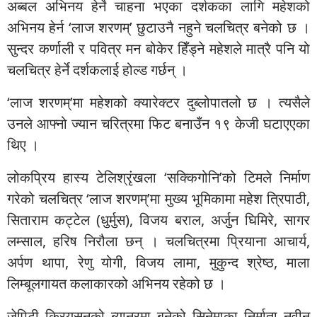
अब्बल अभिनय हेर्ने चाहना भएका दर्शकका लागि महेशको
अभिनय हेर्न ‘लाज शरणम्’ छुटाउनै नहुने चलचित्र बनेको छ ।
सुन्दर कर्णाली र पवित्र मन बोकेर हिँड्ने महेशले मात्रै पनि यो
चलचित्र हेर्ने दर्शकलाई होल्ड गर्छन् ।
‘लाज शरणम्’मा महेशको क्यारेक्टर दुब्लोपातलो छ । त्यसैले
उनले आफ्नो ज्यान चरित्रमा फिट बनाउँन १९ केजी घटाएएका
थिए ।
लोकप्रिय हास्य टेलिश्रृंखला ‘सक्किगोनि’को टिमले निर्माण
गरेको चलचित्र ‘लाज शरणम्’मा मुख्य भूमिकामा महेश त्रिपाठी,
सिताराम कट्टेल (धुर्मुस), विजय बराल, अर्जुन घिमिरे, सागर
लम्साल, हरिष निरौला छन् । चलचित्रमा प्रियाना आचार्य,
अर्पण थापा, रेणु योगी, विजय लामा, मुकुन्द श्रेष्ठ, माला
लिम्बूलगायत कलाकारको अभिनय रहेको छ ।
जेपिटी क्रियसनको ब्यानरमा बनेको सिनेमाका निर्माता नवीन