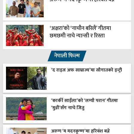
‘अक्षरा’को ‘नाचौन बरिलै’ गीतमा
छमछमी नाचे न्यान्सी र रिस्ता
नेपाली फिल्म
‘द राइज अफ साम्राज्य’मा सौगातको इन्ट्री
‘कार्की साइँला’को ‘लग्यौ परान’ गीतमा
‘मुन्नी’सँग नाचे जितु
अरुण ‘म मदनकृष्ण’मा हरिवंश बन्ने