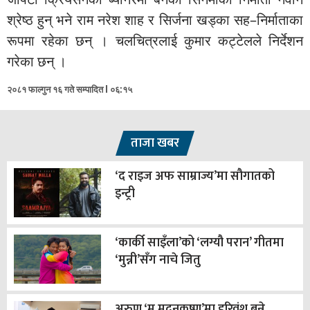
श्रेष्ठ हुन् भने राम नरेश शाह र सिर्जना खड्का सह–निर्माताका
रूपमा रहेका छन् । चलचित्रलाई कुमार कट्टेलले निर्देशन
गरेका छन् ।
२०८१ फाल्गुन १६ गते सम्पादित l ०६:१५
ताजा खबर
‘द राइज अफ साम्राज्य’मा सौगातको
इन्ट्री
‘कार्की साइँला’को ‘लग्यौ परान’ गीतमा
‘मुन्नी’सँग नाचे जितु
अरुण ‘म मदनकृष्ण’मा हरिवंश बन्ने