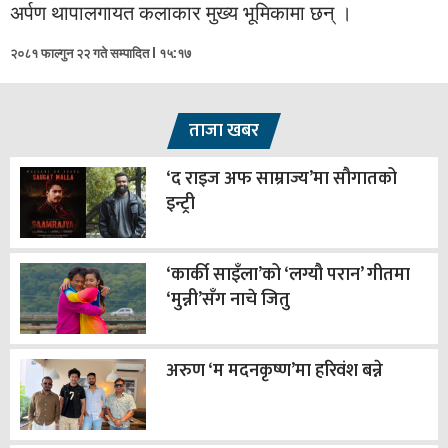
अर्पण थापालगायत कलाकार मुख्य भूमिकामा छन् ।
२०८१ फाल्गुन २२ गते सम्पादित l १५:१७
ताजा खबर
‘द राइज अफ साम्राज्य’मा सौगातको
इन्ट्री
‘कार्की साइँला’को ‘लग्यौ परान’ गीतमा
‘मुन्नी’सँग नाचे जितु
अरुण ‘म मदनकृष्ण’मा हरिवंश बन्ने