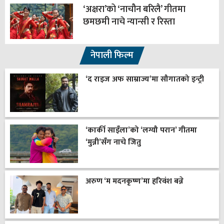
‘अक्षरा’को ‘नाचौन बरिलै’ गीतमा
छमछमी नाचे न्यान्सी र रिस्ता
नेपाली फिल्म
‘द राइज अफ साम्राज्य’मा सौगातको इन्ट्री
‘कार्की साइँला’को ‘लग्यौ परान’ गीतमा
‘मुन्नी’सँग नाचे जितु
अरुण ‘म मदनकृष्ण’मा हरिवंश बन्ने