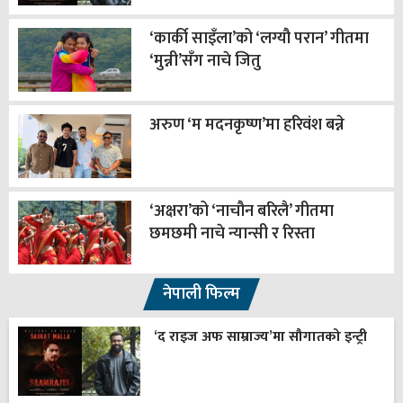
‘कार्की साइँला’को ‘लग्यौ परान’ गीतमा
‘मुन्नी’सँग नाचे जितु
अरुण ‘म मदनकृष्ण’मा हरिवंश बन्ने
‘अक्षरा’को ‘नाचौन बरिलै’ गीतमा
छमछमी नाचे न्यान्सी र रिस्ता
नेपाली फिल्म
‘द राइज अफ साम्राज्य’मा सौगातको इन्ट्री