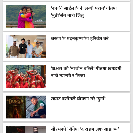
‘कार्की साइँला’को ‘लग्यौ परान’ गीतमा
‘मुन्नी’सँग नाचे जितु
अरुण ‘म मदनकृष्ण’मा हरिवंश बन्ने
‘अक्षरा’को ‘नाचौन बरिलै’ गीतमा छमछमी
नाचे न्यान्सी र रिस्ता
सम्राट बस्नेतले घोषणा गरे ‘दुर्गा’
सौरभको सिनेमा ‘द राइज अफ साम्राज्य’