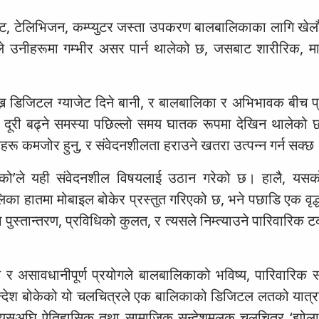
ट, टेलिभिजन, कम्प्युटर जस्ता उपकरण बालबालिकाका लागि खेलौ
ले उनीहरूमा गम्भीर असर पार्न थालेको छ, जसबाट शारीरिक, 
ख्न डिजिटल ग्याजेट दिने बानी, र बालबालिका र अभिभावक बीच प
 दूरी बढ्ने समस्या पछिल्लो समय घातक रूपमा देखिन थालेको
्धहरू कमजोर हुनु, र संवेदनशीलता हराउने खतरा उत्पन्न गर्न सक्छ
ल्को’ले यही संवेदनशील विषयलाई उठान गरेको छ। हालै, यसक
का हातमा मोबाइल बोकेर प्रस्तुत गरिएको छ, भने पछाडि एक वृद्ध
ुस्तान्तरण, प्रविधिको कुलत, र त्यसले निम्त्याउने पारिवारिक 
 र असावधानीपूर्ण प्रयोगले बालबालिकाको भविष्य, पारिवारिक स
 सन्देश बोकेको यो चलचित्रले एक बालिकाको डिजिटल लतको यात्रा 
ए। यसअघि ऐतिहासिक तथा सामाजिक सन्देशमूलक चलचित्र ‘झोला’ 