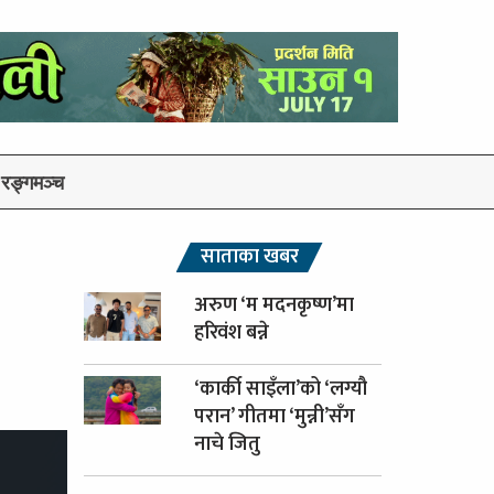
रङ्गमञ्च
साताका खबर
अरुण ‘म मदनकृष्ण’मा
हरिवंश बन्ने
‘कार्की साइँला’को ‘लग्यौ
परान’ गीतमा ‘मुन्नी’सँग
नाचे जितु