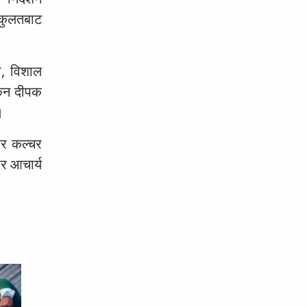
 कुलतबाट
ी, विशाल
्कन दीपक
।
फर कल्चर
ार आचार्य