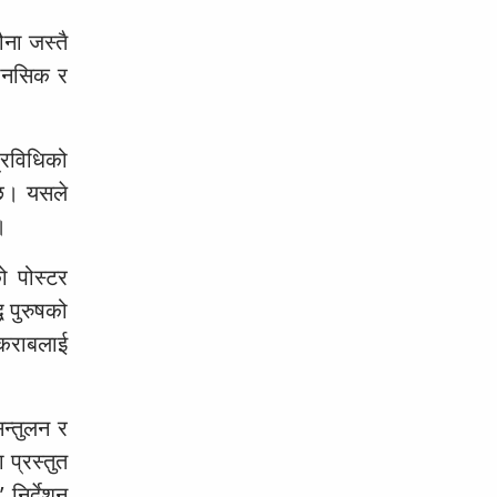
ना जस्तै
मानसिक र
्रविधिको
 छ। यसले
।
ो पोस्टर
 पुरुषको
टकराबलाई
न्तुलन र
प्रस्तुत
निर्देशन