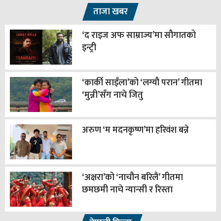
ताजा खबर
‘द राइज अफ साम्राज्य’मा सौगातको
इन्ट्री
‘कार्की साइँला’को ‘लग्यौ परान’ गीतमा
‘मुन्नी’सँग नाचे जितु
अरुण ‘म मदनकृष्ण’मा हरिवंश बन्ने
‘अक्षरा’को ‘नाचौन बरिलै’ गीतमा
छमछमी नाचे न्यान्सी र रिस्ता