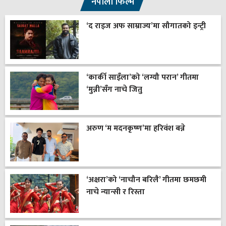
नेपाली फिल्म
‘द राइज अफ साम्राज्य’मा सौगातको इन्ट्री
‘कार्की साइँला’को ‘लग्यौ परान’ गीतमा
‘मुन्नी’सँग नाचे जितु
अरुण ‘म मदनकृष्ण’मा हरिवंश बन्ने
‘अक्षरा’को ‘नाचौन बरिलै’ गीतमा छमछमी
नाचे न्यान्सी र रिस्ता