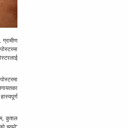
, ग्रामीण
पोस्टरमा
ोस्टरलाई
 पोस्टरमा
 लगायतका
ास्यपूर्ण
ौतम, कुशल
 झुप्पो’