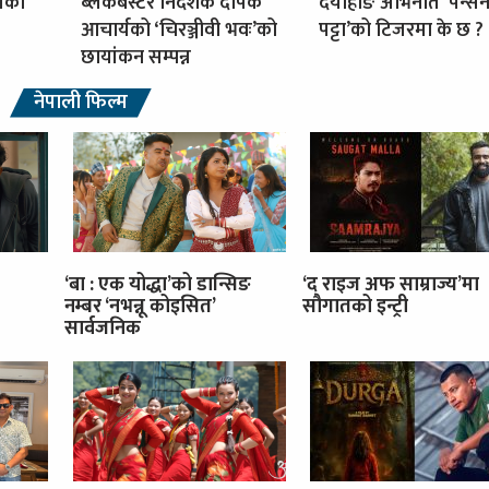
्पको
ब्लकबस्टर निर्देशक दीपक
दयाहाङ अभिनीत ‘पेन्स
आचार्यको ‘चिरञ्जीवी भवः’को
पट्टा’को टिजरमा के छ ?
छायांकन सम्पन्न
नेपाली फिल्म
‘बा : एक योद्धा’को डान्सिङ
‘द राइज अफ साम्राज्य’मा
नम्बर ‘नभन्नू कोइसित’
सौगातको इन्ट्री
सार्वजनिक