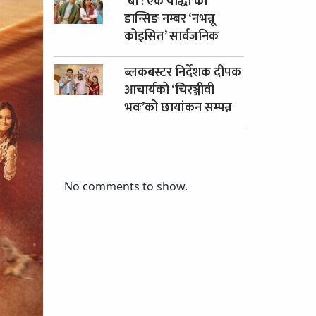
‘बा : एक योद्धा’को
डान्सिङ नम्बर ‘नभन्नू
कोइसित’ सार्वजनिक
ब्लकबस्टर निर्देशक दीपक
आचार्यको ‘चिरञ्जीवी
भवः’को छायांकन सम्पन्न
No comments to show.