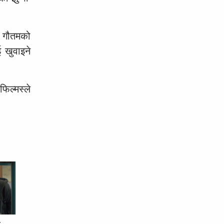
ष गौतमको
ई खुवाइने
फिल्मस्ले