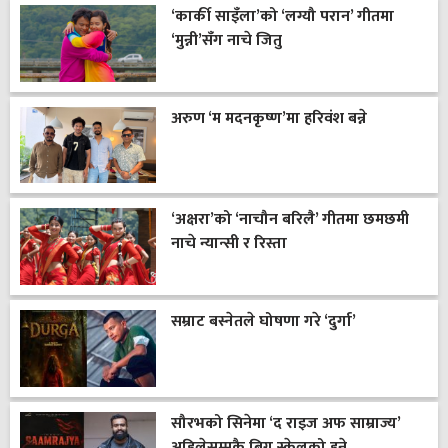
‘कार्की साइँला’को ‘लग्यौ परान’ गीतमा
‘मुन्नी’सँग नाचे जितु
अरुण ‘म मदनकृष्ण’मा हरिवंश बन्ने
‘अक्षरा’को ‘नाचौन बरिलै’ गीतमा छमछमी
नाचे न्यान्सी र रिस्ता
सम्राट बस्नेतले घोषणा गरे ‘दुर्गा’
सौरभको सिनेमा ‘द राइज अफ साम्राज्य’
अहिलेसम्मकै बिग स्केलको हुने