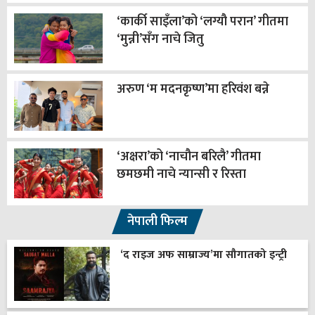
‘कार्की साइँला’को ‘लग्यौ परान’ गीतमा
‘मुन्नी’सँग नाचे जितु
अरुण ‘म मदनकृष्ण’मा हरिवंश बन्ने
‘अक्षरा’को ‘नाचौन बरिलै’ गीतमा
छमछमी नाचे न्यान्सी र रिस्ता
नेपाली फिल्म
‘द राइज अफ साम्राज्य’मा सौगातको इन्ट्री