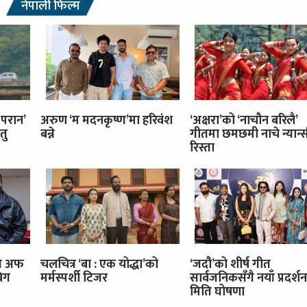
नेपाली फिल्म
 परान’
अरुण ‘म मदनकृष्ण’मा हरिवंश
‘अक्षरा’को ‘नाचौन बरिलै’
तु
बन्ने
गीतमा छमछमी नाचे न्यान्स
रिस्ता
इज अफ
चलचित्र ‘बा : एक योद्धा’को
‘जदौ’को शीर्ष गीत
बिग
मर्मस्पर्शी टिजर
सार्वजनिकसँगै नयाँ प्रदर्शन
मिति घोषणा