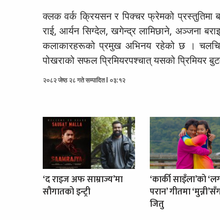
क्लक वर्क क्रियसन र पिक्चर फ्रेमको प्रस्तुतिमा
राई, आर्यन सिग्देल, खगेन्द्र लामिछाने, अञ्जना ब
कलाकारहरूको प्रमुख अभिनय रहेको छ । चलचित्र
पोखराको सफल प्रिमियरपश्चात् यसको प्रिमियर बु
२०८२ जेष्ठ २८ गते सम्पादित l ०३:१२
‘द राइज अफ साम्राज्य’मा
‘कार्की साइँला’को ‘लग
सौगातको इन्ट्री
परान’ गीतमा ‘मुन्नी’सँ
जितु