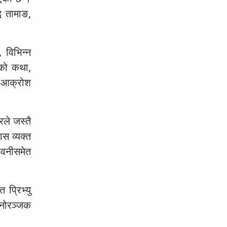
ि तामाङ,
 विभिन्न
सको कथा,
ो आक्रोश
रले जस्तै
ास व्यक्त
तावनीसमेत
प्रिभ्यु
मनोरञ्जक