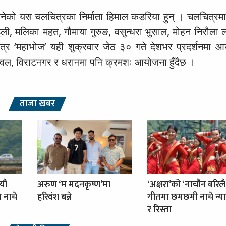
 बनेको यस चलचित्रका निर्माता हिमाल कडरिया हुन् । चलचित्रम
राइली, मलिका महत, गौमाया गुरुङ, वसुन्धरा भुसाल, मोहन निरौला
 ‘महाभोज’ यही शुक्रवार जेठ ३० गते देशभर प्रदर्शनमा आ
टवल, विराटनगर र धरानमा पनि क्रमशः आयोजना हुँदैछ ।
ताजा खबर
्यौ
अरुण ‘म मदनकृष्ण’मा
‘अक्षरा’को ‘नाचौन बरिलै
ग नाचे
हरिवंश बन्ने
गीतमा छमछमी नाचे न्या
र रिस्ता