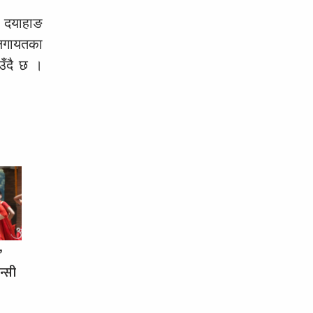
ा दयाहाङ
 लगायतका
उँदै छ ।
’
न्सी