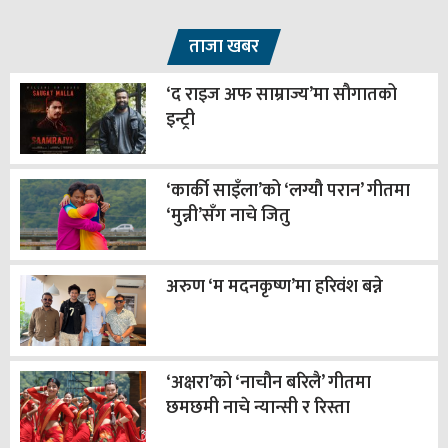
ताजा खबर
‘द राइज अफ साम्राज्य’मा सौगातको
इन्ट्री
‘कार्की साइँला’को ‘लग्यौ परान’ गीतमा
‘मुन्नी’सँग नाचे जितु
अरुण ‘म मदनकृष्ण’मा हरिवंश बन्ने
‘अक्षरा’को ‘नाचौन बरिलै’ गीतमा
छमछमी नाचे न्यान्सी र रिस्ता