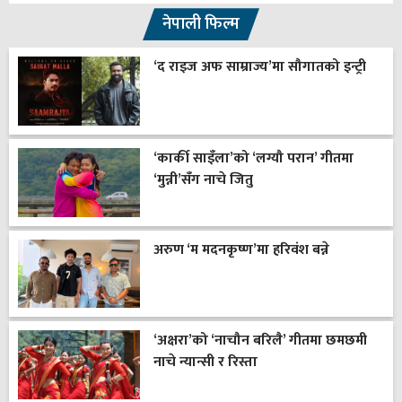
नेपाली फिल्म
‘द राइज अफ साम्राज्य’मा सौगातको इन्ट्री
‘कार्की साइँला’को ‘लग्यौ परान’ गीतमा
‘मुन्नी’सँग नाचे जितु
अरुण ‘म मदनकृष्ण’मा हरिवंश बन्ने
‘अक्षरा’को ‘नाचौन बरिलै’ गीतमा छमछमी
नाचे न्यान्सी र रिस्ता