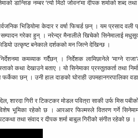
ाको डान्सिङ नम्बर ‘त्यो मिठो जोवन’मा दीपक शर्माको शब्द तथा
वजनिक भिडियोमा केदार र वर्षा फिचर्ड छन् । यम प्रसाद वली प
म्पादन गरेका हुन् । नरेन्द्र मैनालीले खिचेको सिनेमालाई मधुसुद
डियो उत्कृष्ट बनेकाले दर्शकको मन जित्ने देखिन्छ ।
्देशनमा कमव्याक गर्दैछन् । निर्देशक लामिछानेले ‘माग्ने राजा
ुस्ताको कथा देखाउने बताए । यो सिनेमाका प्रस्तुतकर्ता तथा निर्म
णमा फर्केका छन् । उनी हाल दाङको घोराही उपमहानगरपालिका वडा
वाङ्देल, शारदा गिरी र टिकटकर मोडल पवित्रा साकी उर्फ मिस पबी
शेष भूमिका रहेको छ । आरआर फिल्मस्ले वितरण गर्ने सिनेमामा 
 पटकथा तथा संवाद र दीपक शर्मा बाबुल गिरीको संगीत रहेको छ ।