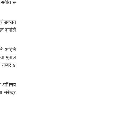
 संगीत छ
्रोडक्सन
न शर्माले
’ले अहिले
ाता मुनाल
 नम्बर ४
को अभिनय
नरेन्द्र