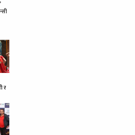
’
न्सी
ी र