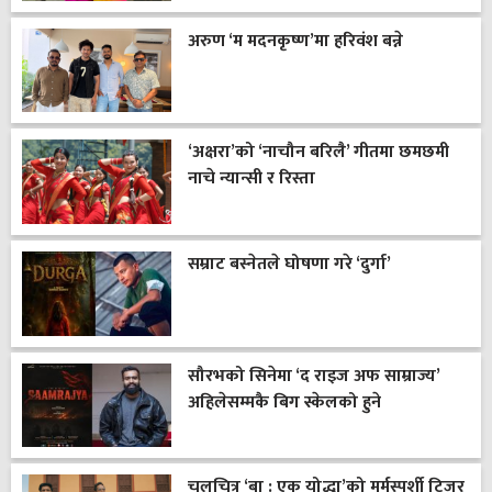
अरुण ‘म मदनकृष्ण’मा हरिवंश बन्ने
‘अक्षरा’को ‘नाचौन बरिलै’ गीतमा छमछमी
नाचे न्यान्सी र रिस्ता
सम्राट बस्नेतले घोषणा गरे ‘दुर्गा’
सौरभको सिनेमा ‘द राइज अफ साम्राज्य’
अहिलेसम्मकै बिग स्केलको हुने
चलचित्र ‘बा : एक योद्धा’को मर्मस्पर्शी टिजर