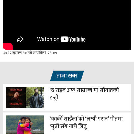
२०८२ श्रावण १० गते सम्पादित l २१:०१
ताजा खबर
‘द राइज अफ साम्राज्य’मा सौगातको
इन्ट्री
‘कार्की साइँला’को ‘लग्यौ परान’ गीतमा
‘मुन्नी’सँग नाचे जितु