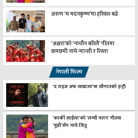
अरुण ‘म मदनकृष्ण’मा हरिवंश बन्ने
‘अक्षरा’को ‘नाचौन बरिलै’ गीतमा
छमछमी नाचे न्यान्सी र रिस्ता
नेपाली फिल्म
‘द राइज अफ साम्राज्य’मा सौगातको इन्ट्री
‘कार्की साइँला’को ‘लग्यौ परान’ गीतमा
‘मुन्नी’सँग नाचे जितु